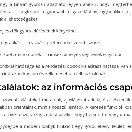
ogy a kínálat gyorsan átlátható legyen anélkül, hogy megterhe
ytípus — segítenek a gyorsabb eligazodásban, ugyanakkor a 
k a lehetőségeket.
 fejlesztők gyors elérésének kényelme.
 grafikák — a vizuális preferencia szerinti szűrés.
jackpot, demo opciók — címkék, amelyek segítenek eligazodni.
ombinálhatósága és a rendezési opciók kialakítása hatással van 
ran időtakarékosabb és kellemesebb a felhasználónak.
találatok: az információs csa
onnali találatokat mutatnak, ajánlásokat adnak, és csökkentik a
rsabban orientálnak, mint a hosszú leírások. A keresés funkciók kö
szerűvé teszi az eligazodást anélkül, hogy bemutatót vagy útmut
ységbe a modern lobbyk funkcióit egy gördülékeny felület, ér