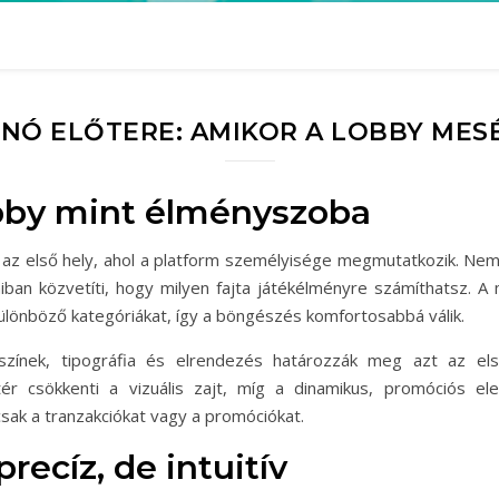
ZINÓ ELŐTERE: AMIKOR A LOBBY ME
obby mint élményszoba
 az első hely, ahol a platform személyisége megmutatkozik. Nem c
iban közvetíti, hogy milyen fajta játékélményre számíthatsz. A 
különböző kategóriákat, így a böngészés komfortosabbá válik.
zínek, tipográfia és elrendezés határozzák meg azt az első
őtér csökkenti a vizuális zajt, míg a dinamikus, promóciós e
sak a tranzakciókat vagy a promóciókat.
recíz, de intuitív