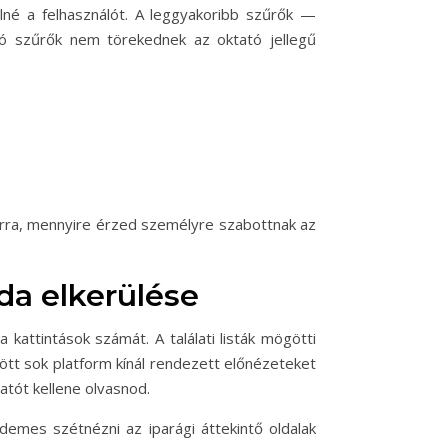
lné a felhasználót. A leggyakoribb szűrők —
jó szűrők nem törekednek az oktató jellegű
arra, mennyire érzed személyre szabottnak az
pda elkerülése
 kattintások számát. A találati listák mögötti
zött sok platform kínál rendezett előnézeteket
atót kellene olvasnod.
demes szétnézni az iparági áttekintő oldalak