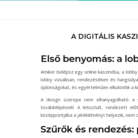
A DIGITÁLIS KAS
Első benyomás: a l
Amikor belépsz egy online kaszinóba, a lobby
lobby vizuálisan, rendezésében és hangsúlya
újdonságokat, és egyértelműen elkülönítik a 
A design szerepe nem elhanyagolható: a s
továbblépésnél. A letisztult, rendezett el
középpontjába a játékélményt helyezik, nem c
Szűrők és rendezés: p