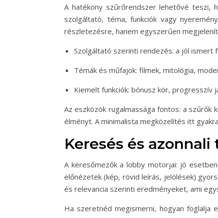
A hatékony szűrőrendszer lehetővé teszi, h
szolgáltató, téma, funkciók vagy nyeremén
részletezésre, hanem egyszerűen megjeleníti
Szolgáltató szerinti rendezés: a jól ismert
Témák és műfajok: filmek, mitológia, modern
Kiemelt funkciók: bónusz kör, progresszív 
Az eszközök rugalmassága fontos: a szűrők k
élményt. A minimalista megközelítés itt gyak
Keresés és azonnali 
A keresőmezők a lobby motorjai: jó esetben az
előnézetek (kép, rövid leírás, jelölések) gyo
és relevancia szerinti eredményeket, ami egy
Ha szeretnéd megismerni, hogyan foglalja eg