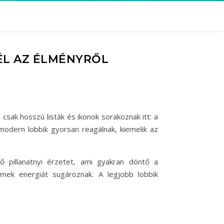
SÉL AZ ÉLMÉNYRŐL
sak hosszú listák és ikonok sorakoznak itt: a
modern lobbik gyorsan reagálnak, kiemelik az
 pillanatnyi érzetet, ami gyakran döntő a
lemek energiát sugároznak. A legjobb lobbik