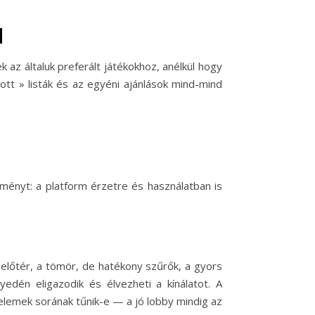
d
az általuk preferált játékokhoz, anélkül hogy
ott » listák és az egyéni ajánlások mind-mind
ményt: a platform érzetre és használatban is
lőtér, a tömör, de hatékony szűrők, a gyors
dén eligazodik és élvezheti a kínálatot. A
lemek sorának tűnik-e — a jó lobby mindig az