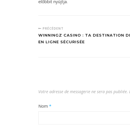
előbbit nyújtja.
PRÉCÉDENT
WINNINGZ CASINO : TA DESTINATION D
EN LIGNE SÉCURISÉE
Votre adresse de messagerie ne sera pas publiée.
Nom
*