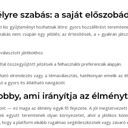
yre szabás: a saját előszobá
t kis gyűjteményt hozhatnak létre: gyors hozzáférést teremtenek 
szabás nem csupán egy jelölés; az értesítések, a « gyakran játsz
választott játékokhoz.
tal összegyűjtött jelzések a felhasználói preferenciák alapján.
ható elrendezés vagy a témaválasztás, hatékonyan emelik az él
i a gyors és átlátható navigációt.
obby, ami irányítja az élményt
 — ez maga az élmény egyik fő fejezete. A jól megtervezett e
 együtt teremtenek olyan környezetet, ahol a játékos könnye
 hogy a platform inkább rugalmas segédeszköznek vagy zavaró e