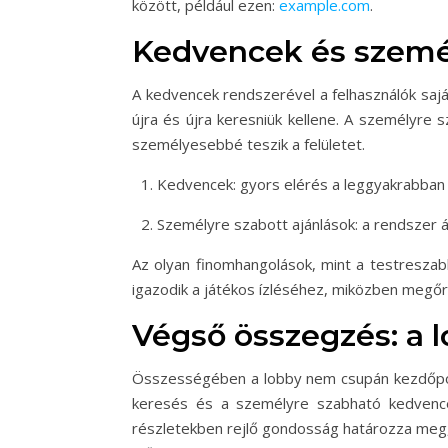
között, például ezen:
example.com
.
Kedvencek és személ
A kedvencek rendszerével a felhasználók sajá
újra és újra keresniük kellene. A személyre 
személyesebbé teszik a felületet.
Kedvencek: gyors elérés a leggyakrabban 
Személyre szabott ajánlások: a rendszer ál
Az olyan finomhangolások, mint a testreszab
igazodik a játékos ízléséhez, miközben megőrz
Végső összegzés: a l
Összességében a lobby nem csupán kezdőpont
keresés és a személyre szabható kedvencek
részletekben rejlő gondosság határozza meg,