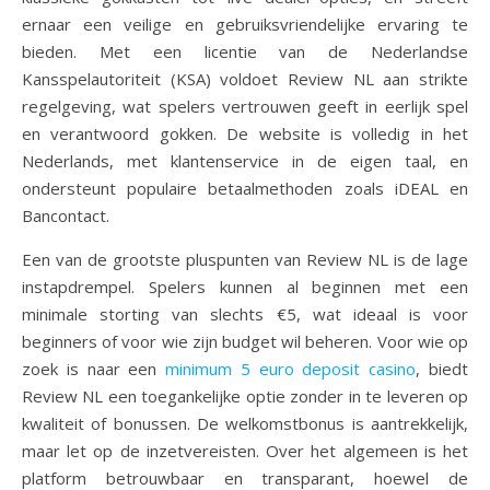
ernaar een veilige en gebruiksvriendelijke ervaring te
bieden. Met een licentie van de Nederlandse
Kansspelautoriteit (KSA) voldoet Review NL aan strikte
regelgeving, wat spelers vertrouwen geeft in eerlijk spel
en verantwoord gokken. De website is volledig in het
Nederlands, met klantenservice in de eigen taal, en
ondersteunt populaire betaalmethoden zoals iDEAL en
Bancontact.
Een van de grootste pluspunten van Review NL is de lage
instapdrempel. Spelers kunnen al beginnen met een
minimale storting van slechts €5, wat ideaal is voor
beginners of voor wie zijn budget wil beheren. Voor wie op
zoek is naar een
minimum 5 euro deposit casino
, biedt
Review NL een toegankelijke optie zonder in te leveren op
kwaliteit of bonussen. De welkomstbonus is aantrekkelijk,
maar let op de inzetvereisten. Over het algemeen is het
platform betrouwbaar en transparant, hoewel de