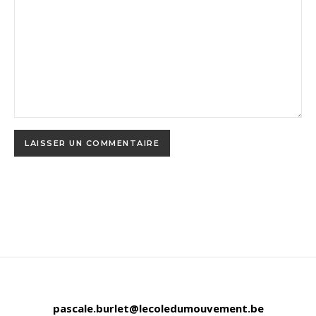
pascale.burlet@lecoledumouvement.be