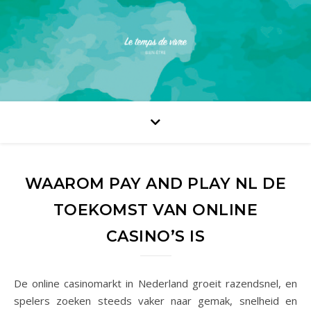
WAAROM PAY AND PLAY NL DE
TOEKOMST VAN ONLINE
CASINO’S IS
De online casinomarkt in Nederland groeit razendsnel, en
spelers zoeken steeds vaker naar gemak, snelheid en