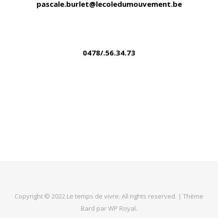
pascale.burlet@lecoledumouvement.be
0478/.56.34.73
Copyright © 2022 Le temps de vivre. All rights reserved. |
Thème
Bard par
WP Royal
.