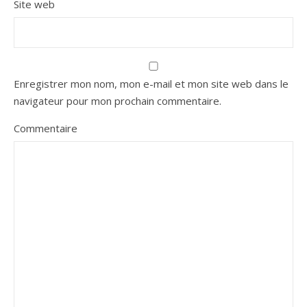
Site web
Enregistrer mon nom, mon e-mail et mon site web dans le
navigateur pour mon prochain commentaire.
Commentaire