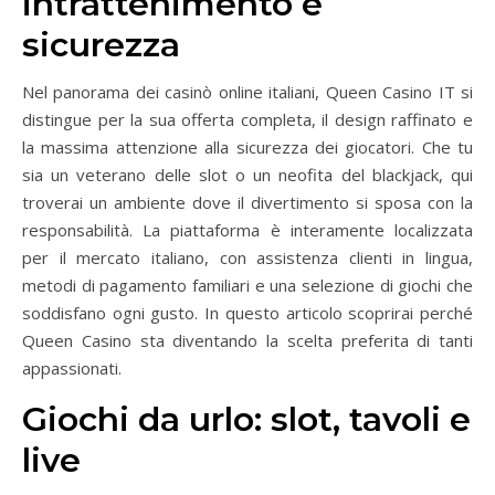
intrattenimento e
sicurezza
Nel panorama dei casinò online italiani, Queen Casino IT si
distingue per la sua offerta completa, il design raffinato e
la massima attenzione alla sicurezza dei giocatori. Che tu
sia un veterano delle slot o un neofita del blackjack, qui
troverai un ambiente dove il divertimento si sposa con la
responsabilità. La piattaforma è interamente localizzata
per il mercato italiano, con assistenza clienti in lingua,
metodi di pagamento familiari e una selezione di giochi che
soddisfano ogni gusto. In questo articolo scoprirai perché
Queen Casino sta diventando la scelta preferita di tanti
appassionati.
Giochi da urlo: slot, tavoli e
live