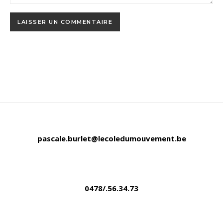
pascale.burlet@lecoledumouvement.be
0478/.56.34.73