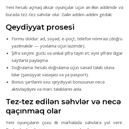
Yeni hesab açmaq əksər oyunçular üçün ən ilkin addımdır və
burada tez-tez səhvlər olur. Gəlin addım-addım gedək:
Qeydiyyat prosesi
Formu doldur: ad, soyad, e-poçt, telefon nömrəsi (doğru
yazılmalıdır — yoxlama üçün lazımdır).
Şifrə seçimi: güclü və unikal şifrə təyin et; eyni şifrəni digər
saytlarla paylaşma.
Doğrulama: hesab doğrulama üçün sənəd tələb oluna
bilər (şəxsiyyət vəsiqəsi və ya pasport).
Bonus şərtlərini oxu: qeydiyyat bonusunun necə
aktivləşdiyini və mərc tələblərini anla.
Tez-tez edilən səhvlər və necə
qaçınmaq olar
Yeni oyunçuların çoxu ilk mərhələdə səhvlərə yol verir.