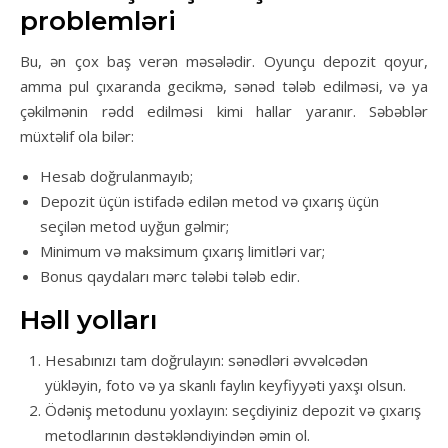
problemləri
Bu, ən çox baş verən məsələdir. Oyunçu depozit qoyur,
amma pul çıxaranda gecikmə, sənəd tələb edilməsi, və ya
çəkilmənin rədd edilməsi kimi hallar yaranır. Səbəblər
müxtəlif ola bilər:
Hesab doğrulanmayıb;
Depozit üçün istifadə edilən metod və çıxarış üçün
seçilən metod uyğun gəlmir;
Minimum və maksimum çıxarış limitləri var;
Bonus qaydaları mərc tələbi tələb edir.
Həll yolları
Hesabınızı tam doğrulayın: sənədləri əvvəlcədən
yükləyin, foto və ya skanlı faylın keyfiyyəti yaxşı olsun.
Ödəniş metodunu yoxlayın: seçdiyiniz depozit və çıxarış
metodlarının dəstəkləndiyindən əmin ol.