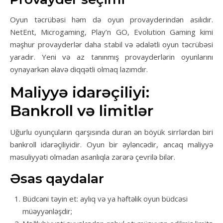
Oyun təcrübəsi həm də oyun provayderindən asılıdır.
NetEnt, Microgaming, Play’n GO, Evolution Gaming kimi
məşhur provayderlər daha stabil və ədalətli oyun təcrübəsi
yaradır. Yeni və az tanınmış provayderlərin oyunlarını
oynayarkən əlavə diqqətli olmaq lazımdır.
Maliyyə idarəçiliyi:
Bankroll və limitlər
Uğurlu oyunçuların qarşısında duran ən böyük sirrlərdən biri
bankroll idarəçiliyidir. Oyun bir əyləncədir, ancaq maliyyə
məsuliyyəti olmadan asanlıqla zərərə çevrilə bilər.
Əsas qaydalar
Büdcəni təyin et: aylıq və ya həftəlik oyun büdcəsi
müəyyənləşdir;