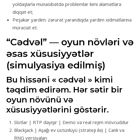
yoldaşlarla münasibətdə problemlər kimi əlamətlərə
diqqət et;
Peşəkar yardım: zərurət yarandıqda yardım xidmətlərinə
müraciət et.
“Cədvəl” — oyun növləri və
əsas xüsusiyyətlər
(simulyasiya edilmiş)
Bu hissəni « cədvəl » kimi
təqdim edirəm. Hər sətir bir
oyun növünü və
xüsusiyyətlərini göstərir.
Slotlar | RTP dəyişir | Demo və real rejim mövcuddur
Blackjack | Aşağı ev üstünlüyü (strateji ilə) | Canlı və
RNG versiyaları