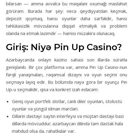
bilərsən — amma əvvəlcə bu məqaləni oxumağı məsləhət
görürəm. Burada hər şey: necə qeydiyyatdan keçmək,
depozit qoymaq, hansı oyunlar daha sərfəlidir, hansı
təhlükəsizlik mövzularına diqqət etməliyik və problem
olanda nə etmək lazımdır — hamısı müzakirə olunacaq.
Giriş: Niyə Pin Up Casino?
Azərbaycanda onlayn kazino sahəsi son illərdə sürətlə
genişlənib. Bir çox platforma var, amma Pin Up Casino-nun
fərqli yanaşmaları, rəqəmsal dizaynı və oyun seçimi onu
seçməyə layiq edir. Bu bölümdə nəyə görə bir oyunçu Pin
Up-u seçməlidir, qısa və konkret izah edəcəm:
Geniş oyun portfeli: slotlar, canlı diler oyunları, stolüstü
oyunlar və yüngül idman mərcləri.
Dillərin dəstəyi: saytın interfeysi və müştəri dəstəyi bəzi
dillərdə mövcuddur; azərbaycan dilində tam dəstək hələ
məhdud olsa da, rahatlıqlar var.