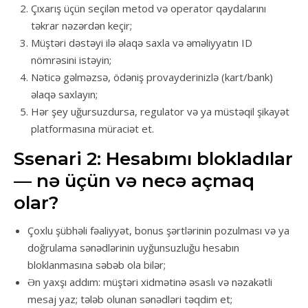
Çıxarış üçün seçilən metod və operator qaydalarını
təkrar nəzərdən keçir;
Müştəri dəstəyi ilə əlaqə saxla və əməliyyatın ID
nömrəsini istəyin;
Nəticə gəlməzsə, ödəniş provayderinizlə (kart/bank)
əlaqə saxlayın;
Hər şey uğursuzdursa, regulator və ya müstəqil şikayət
platformasına müraciət et.
Ssenari 2: Hesabımı blokladılar
— nə üçün və necə açmaq
olar?
Çoxlu şübhəli fəaliyyət, bonus şərtlərinin pozulması və ya
doğrulama sənədlərinin uyğunsuzluğu hesabın
bloklanmasına səbəb ola bilər;
Ən yaxşı addım: müştəri xidmətinə əsaslı və nəzakətli
mesaj yaz; tələb olunan sənədləri təqdim et;