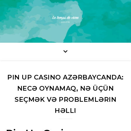
PIN UP CASINO AZƏRBAYCANDA:
NECƏ OYNAMAQ, NƏ ÜÇÜN
SEÇMƏK VƏ PROBLEMLƏRIN
HƏLLI